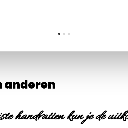
n anderen
ste handvatten kun je de uitk