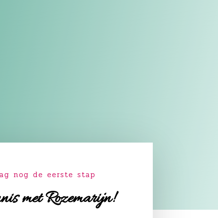
ag nog de eerste stap
is met Rozemarijn!