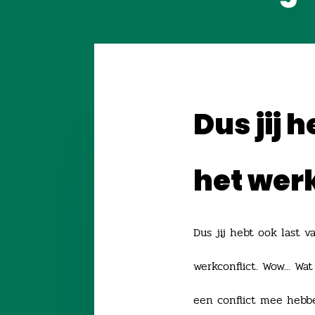
Dus jij 
het werk?
Dus jij hebt ook last v
werkconflict. Wow... Wa
een conflict mee hebben,