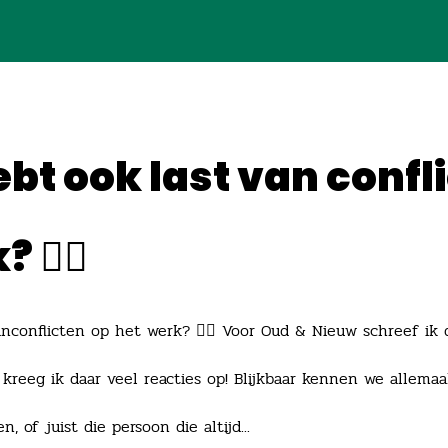
hebt ook last van confl
 🤷‍♀️
anconflicten op het werk? 🤷‍♀️ Voor Oud & Nieuw schreef ik
t kreeg ik daar veel reacties op! Blijkbaar kennen we allem
 of juist die persoon die altijd...