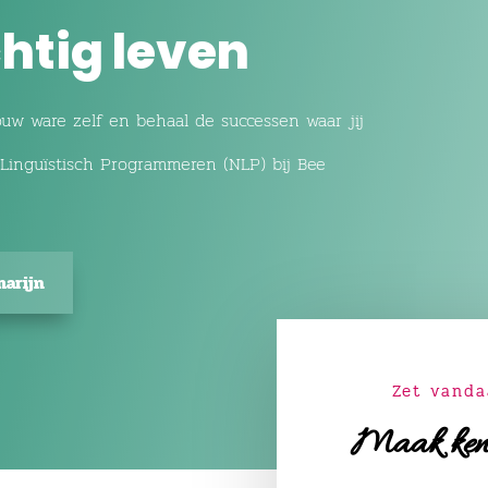
htig leven
ouw ware zelf en behaal de successen waar jij
Linguïstisch Programmeren (NLP) bij Bee
marijn
Zet vanda
Maak kenn