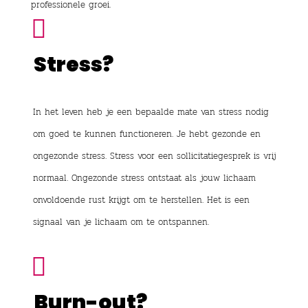
professionele groei.

Stress?
In het leven heb je een bepaalde mate van stress nodig
om goed te kunnen functioneren. Je hebt gezonde en
ongezonde stress. Stress voor een sollicitatiegesprek is vrij
normaal. Ongezonde stress ontstaat als jouw lichaam
onvoldoende rust krijgt om te herstellen. Het is een
signaal van je lichaam om te ontspannen.

Burn-out?