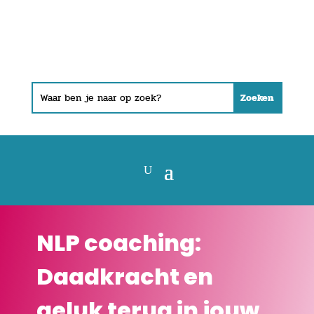
NLP coaching:
Daadkracht en
geluk terug in jouw