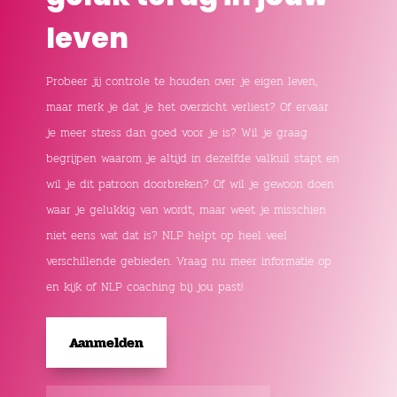
leven
Probeer jij controle te houden over je eigen leven,
maar merk je dat je het overzicht verliest? Of ervaar
je meer stress dan goed voor je is? Wil je graag
begrijpen waarom je altijd in dezelfde valkuil stapt en
wil je dit patroon doorbreken? Of wil je gewoon doen
waar je gelukkig van wordt, maar weet je misschien
niet eens wat dat is? NLP helpt op heel veel
verschillende gebieden. Vraag nu meer informatie op
en kijk of NLP coaching bij jou past!
Aanmelden