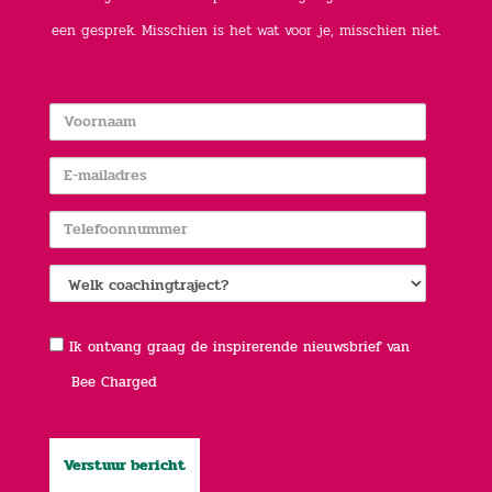
een gesprek. Misschien is het wat voor je, misschien niet.
Voornaam
E-
mailadres
Telefoonnummer
Interesse
in
Nieuwsbrief
Ik ontvang graag de inspirerende nieuwsbrief van
NLP
Bee Charged
Coaching