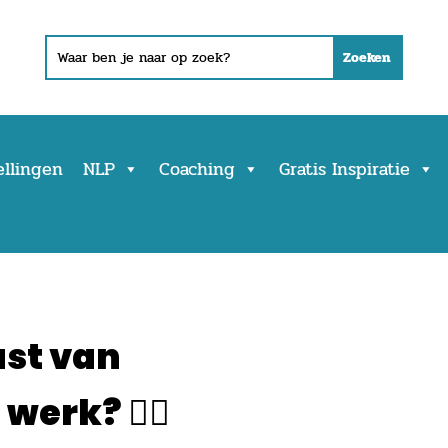
ellingen
NLP
Coaching
Gratis Inspiratie
ast van
werk? 🤷‍♀️