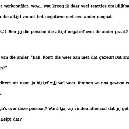
t werkconflict. Wow… Wat kreeg ik daar veel reacties op! Blijk
on die altijd vanuit het negatieve met een ander omgaat.
. Ben jij die persoon die altijd negatief over de ander praat? 
t van die ander: “Bah, komt die weer aan met dat gezeur! Dat sn
en?”
direct uit naar, ja hij (of zij) wel weer. Kunnen we nou gewoon 
s.
a’s over deze persoon? Want tja, zij vinden allemaal dat jij ge
 Helpt dat?